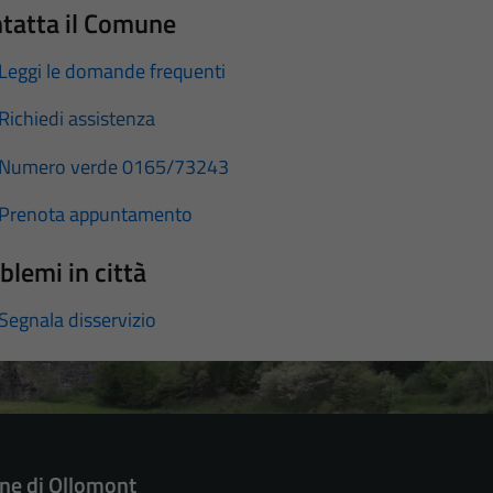
tatta il Comune
Leggi le domande frequenti
Richiedi assistenza
Numero verde 0165/73243
Prenota appuntamento
blemi in città
Segnala disservizio
e di Ollomont