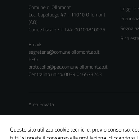
Comune di Ollomont
Leggi le
Loc. Capoluogo 47 - 11010 Ollomont
Prenota
(AO)
Segnalazi
Codice fiscale / P. IVA: 00101810075
Richiest
Email:
segreteria@comune.ollomont.ao.it
PEC:
protocollo@pec.comune.ollomont.ao.it
Centralino unico: 0039 016573243
Area Privata
Questo sito utilizza cookie tecnici e, previo consenso, coo
tutti' si presta il consenso alla profilazione, cliccando sul