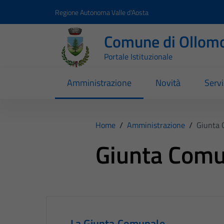
Vai ai contenuti
Vai al footer
Regione Autonoma Valle d'Aosta
Comune di Ollom
Portale Istituzionale
Amministrazione
Novità
Servi
Home
/
Amministrazione
/
Giunta 
Giunta Comu
La Giunta Comunale