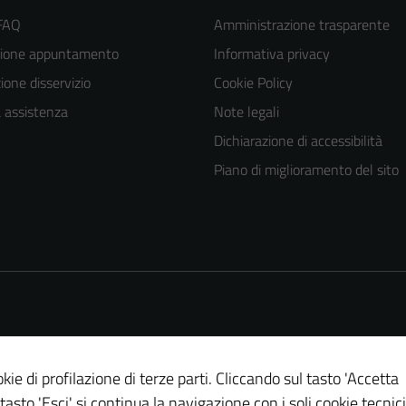
 FAQ
Amministrazione trasparente
zione appuntamento
Informativa privacy
one disservizio
Cookie Policy
a assistenza
Note legali
Dichiarazione di accessibilità
Piano di miglioramento del sito
kie di profilazione di terze parti. Cliccando sul tasto 'Accetta
 tasto 'Esci' si continua la navigazione con i soli cookie tecnici