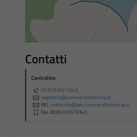
Contatti
Centralino
0039 016573243
segreteria@comune.ollomont.ao.it
PEC:
protocollo@pec.comune.ollomont.ao.it
Fax: 0039 016573343