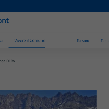
ont
zi
Vivere il Comune
Turismo
Temp
nca Di By