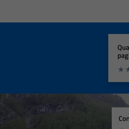
Qua
pag
Valut
Va
Con