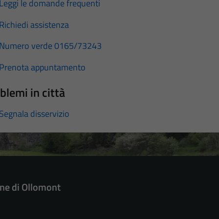
Leggi le domande frequenti
Richiedi assistenza
Numero verde 0165/73243
Prenota appuntamento
blemi in città
Segnala disservizio
e di Ollomont