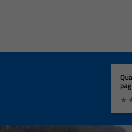
Qua
pag
Valut
Va