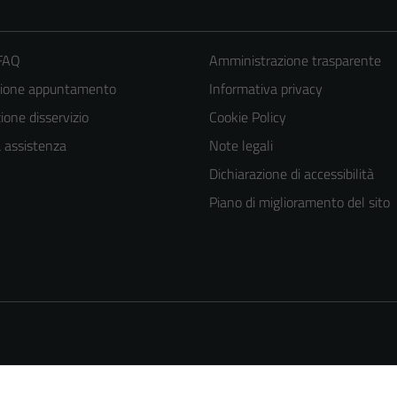
 FAQ
Amministrazione trasparente
zione appuntamento
Informativa privacy
one disservizio
Cookie Policy
a assistenza
Note legali
Dichiarazione di accessibilità
Tecnici
Piano di miglioramento del sito
Questi cookie
sono necessari
per il
funzionamento
del sito e non
possono
essere
disabilitati.