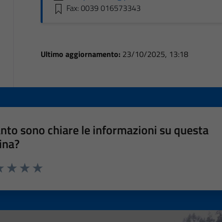
Fax: 0039 016573343
Ultimo aggiornamento:
23/10/2025, 13:18
nto sono chiare le informazioni su questa
ina?
a 1 stelle su 5
luta 2 stelle su 5
Valuta 3 stelle su 5
Valuta 4 stelle su 5
Valuta 5 stelle su 5