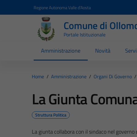
Vai ai contenuti
Vai al footer
Regione Autonoma Valle d'Aosta
Comune di Ollom
Portale Istituzionale
Amministrazione
Novità
Servi
Home
/
Amministrazione
/
Organi Di Governo
/
La Giunta Comuna
Struttura Politica
La giunta collabora con il sindaco nel governo 