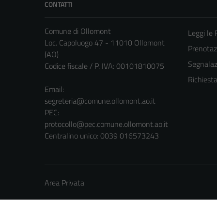
CONTATTI
Comune di Ollomont
Leggi le
Loc. Capoluogo 47 - 11010 Ollomont
Prenota
(AO)
Segnalazi
Codice fiscale / P. IVA: 00101810075
Richiest
Email:
segreteria@comune.ollomont.ao.it
PEC:
protocollo@pec.comune.ollomont.ao.it
Centralino unico: 0039 016573243
Area Privata