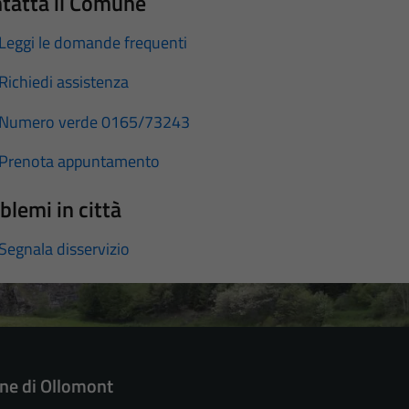
tatta il Comune
Leggi le domande frequenti
Richiedi assistenza
Numero verde 0165/73243
Prenota appuntamento
blemi in città
Segnala disservizio
e di Ollomont