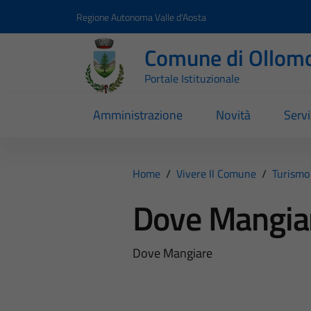
Vai ai contenuti
Vai al footer
Regione Autonoma Valle d'Aosta
Comune di Ollom
Portale Istituzionale
Amministrazione
Novità
Servi
Home
/
Vivere Il Comune
/
Turismo 
Dove Mangia
Dove Mangiare