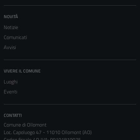
NOVITÀ
Notizie
Comunicati
Tecnici
Avvisi
Questi cookie
sono necessari
per il
funzionamento
VIVERE IL COMUNE
del sito e non
Luoghi
possono
Eventi
essere
disabilitati.
Questi cookie
non raccolgono
CONTATTI
informazioni
Comune di Ollomont
personali.
Loc. Capoluogo 47 - 11010 Ollomont (AO)
Codice fiscale / P. IVA: 00101810075