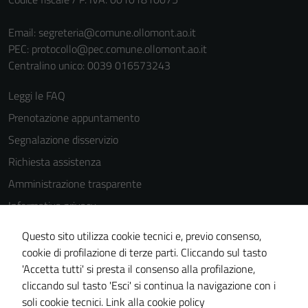
Email:
segreteria@comune.ollomont.ao.it
PEC:
protocollo@pec.comune.ollomont.ao.it
Centralino unico: 0039 016573243
Leggi le FAQ
Prenotazione appuntamento
Segnalazione disservizio
Richiesta assistenza
Amministrazione trasparente
Informativa privacy
Cookie Policy
Questo sito utilizza cookie tecnici e, previo consenso,
Note legali
cookie di profilazione di terze parti. Cliccando sul tasto
'Accetta tutti' si presta il consenso alla profilazione,
Dichiarazione di accessibilità
cliccando sul tasto 'Esci' si continua la navigazione con i
Piano di miglioramento del sito
soli cookie tecnici.
Link alla cookie policy