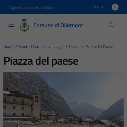
Vai ai contenuti
Vai al footer
ITA
Regione Autonoma Valle d'Aosta
Lingua attiva:
Comune di Ollomont
Home
/
Vivere Il Comune
/
Luoghi
/
Piazza
/
Piazza Del Paese
Piazza del paese