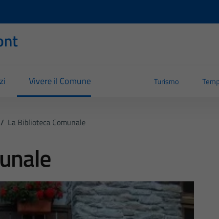
ont
zi
Vivere il Comune
Turismo
Temp
/
La Biblioteca Comunale
munale