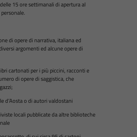
delle 15 ore settimanali di apertura al
 personale.
ne di opere di narrativa, italiana ed
 diversi argomenti ed alcune opere di
i cartonati per i più piccini, racconti e
mero di opere di saggistica, che
gazzi;
le d’Aosta o di autori valdostani
iste locali pubblicate da altre biblioteche
onale
cassette, di cui circa 95 di cartoni