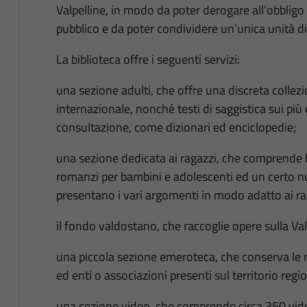
Valpelline, in modo da poter derogare all’obbligo 
pubblico e da poter condividere un’unica unità di
La biblioteca offre i seguenti servizi:
una sezione adulti, che offre una discreta collezio
internazionale, nonché testi di saggistica sui più
consultazione, come dizionari ed enciclopedie;
una sezione dedicata ai ragazzi, che comprende libr
romanzi per bambini e adolescenti ed un certo nu
presentano i vari argomenti in modo adatto ai ra
il fondo valdostano, che raccoglie opere sulla Val
una piccola sezione emeroteca, che conserva le riv
ed enti o associazioni presenti sul territorio regi
una sezione video, che comprende circa 350 video