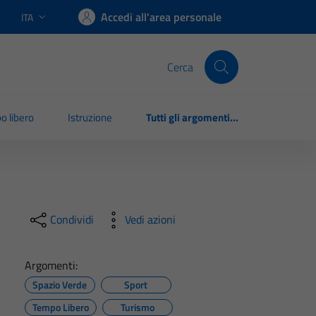
Accedi all'area personale
ITA
Lingua attiva:
Cerca
o libero
Istruzione
Tutti gli argomenti...
Condividi
Vedi azioni
Argomenti:
Spazio Verde
Sport
Tempo Libero
Turismo