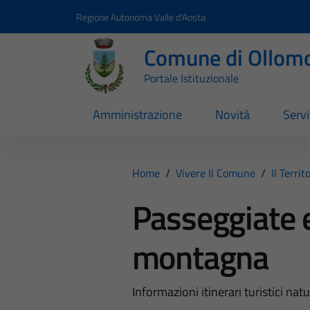
Vai ai contenuti
Vai al footer
Regione Autonoma Valle d'Aosta
Comune di Ollom
Portale Istituzionale
Amministrazione
Novità
Servi
Home
/
Vivere Il Comune
/
Il Territ
Passeggiate e
montagna
Informazioni itinerari turistici natur