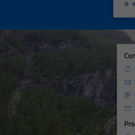
Valut
Va
Con
Pro