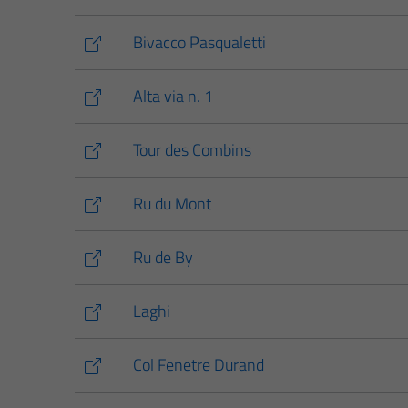
Bivacco Pasqualetti
Alta via n. 1
Tour des Combins
Ru du Mont
Ru de By
Laghi
Col Fenetre Durand