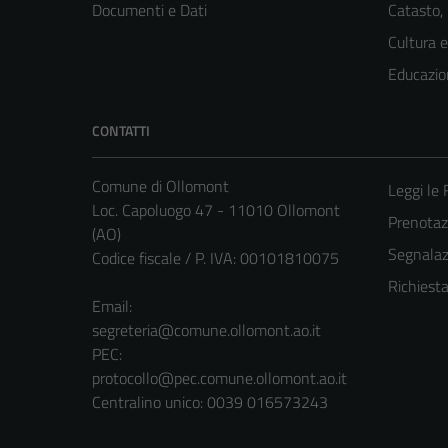
Documenti e Dati
Catasto,
Cultura 
Educazio
CONTATTI
Comune di Ollomont
Leggi le
Loc. Capoluogo 47 - 11010 Ollomont
Prenota
(AO)
Segnalazi
Codice fiscale / P. IVA: 00101810075
Richiest
Email:
segreteria@comune.ollomont.ao.it
PEC:
protocollo@pec.comune.ollomont.ao.it
Centralino unico: 0039 016573243