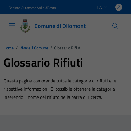
Vai ai contenuti
Vai al footer
ITA
Regione Autonoma Valle d'Aosta
Lingua attiva:
Comune di Ollomont
Home
/
Vivere Il Comune
/
Glossario Rifiuti
Glossario Rifiuti
Questa pagina comprende tutte le categorie di rifiuti e le
rispettive informazioni. E' possibile ottenere la categoria
inserendo il nome del rifiuto nella barra di ricerca.