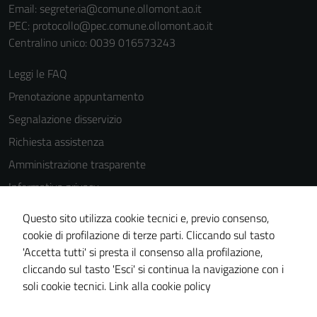
Email:
segreteria@comune.ollomont.ao.it
PEC:
protocollo@pec.comune.ollomont.ao.it
Centralino unico: 0039 016573243
Leggi le FAQ
Prenotazione appuntamento
Segnalazione disservizio
Richiesta assistenza
Amministrazione trasparente
Informativa privacy
Cookie Policy
Questo sito utilizza cookie tecnici e, previo consenso,
Note legali
cookie di profilazione di terze parti. Cliccando sul tasto
Tecnici
'Accetta tutti' si presta il consenso alla profilazione,
Dichiarazione di accessibilità
Questi cookie
cliccando sul tasto 'Esci' si continua la navigazione con i
sono necessari
Piano di miglioramento del sito
soli cookie tecnici.
Link alla cookie policy
per il
funzionamento