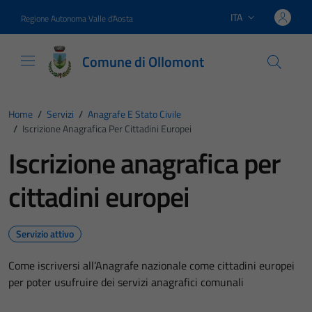
Vai ai contenuti
Vai al footer
ITA
Regione Autonoma Valle d'Aosta
Lingua attiva:
Comune di Ollomont
Home
/
Servizi
/
Anagrafe E Stato Civile
/
Iscrizione Anagrafica Per Cittadini Europei
Iscrizione anagrafica per
cittadini europei
Servizio attivo
Come iscriversi all’Anagrafe nazionale come cittadini europei
per poter usufruire dei servizi anagrafici comunali