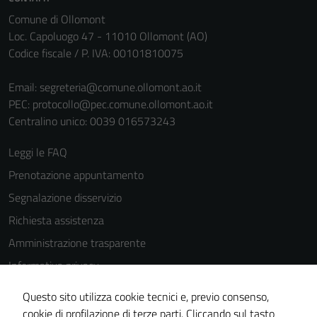
Comune di Ollomont
Loc. Capoluogo 47 - 11010 Ollomont (AO)
Codice fiscale / P. IVA: 00101810075
Email:
segreteria@comune.ollomont.ao.it
PEC:
protocollo@pec.comune.ollomont.ao.it
Centralino unico: 0039 016573243
Leggi le FAQ
Prenotazione appuntamento
Segnalazione disservizio
Richiesta assistenza
Amministrazione trasparente
Informativa privacy
Cookie Policy
Questo sito utilizza cookie tecnici e, previo consenso,
Note legali
cookie di profilazione di terze parti. Cliccando sul tasto