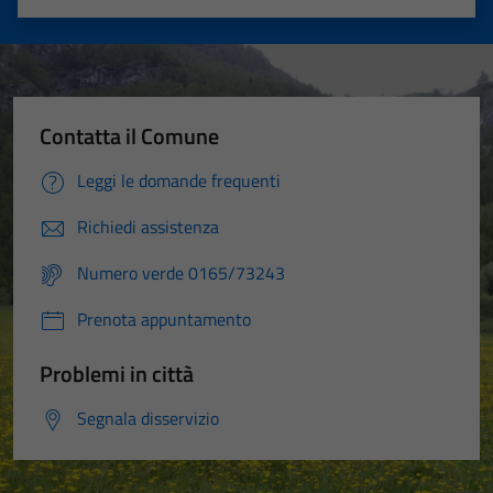
Valuta 1 stelle su 5
Valuta 2 stelle su 5
Valuta 3 stelle su 5
Valuta 4 stelle su 5
Valuta 5 stelle su 5
Contatta il Comune
Leggi le domande frequenti
Tecnici
Questi cookie
Richiedi assistenza
sono necessari
per il
Numero verde 0165/73243
funzionamento
del sito e non
Prenota appuntamento
possono
essere
Problemi in città
disabilitati.
Segnala disservizio
Questi cookie
non raccolgono
informazioni