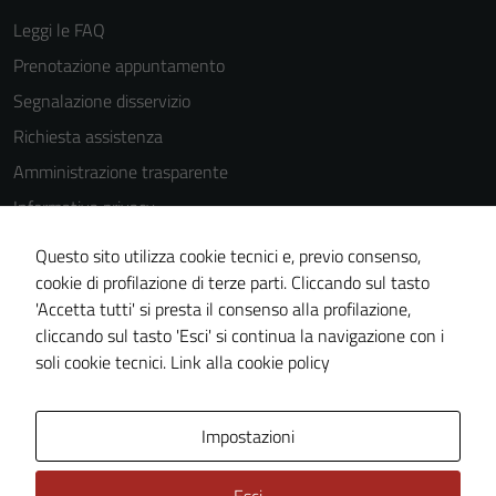
essere
Leggi le FAQ
disabilitati.
Prenotazione appuntamento
Questi cookie
non raccolgono
Segnalazione disservizio
informazioni
Richiesta assistenza
personali.
Amministrazione trasparente
Informativa privacy
Cookie Policy
Questo sito utilizza cookie tecnici e, previo consenso,
Note legali
cookie di profilazione di terze parti. Cliccando sul tasto
'Accetta tutti' si presta il consenso alla profilazione,
Dichiarazione di accessibilità
cliccando sul tasto 'Esci' si continua la navigazione con i
Piano di miglioramento del sito
soli cookie tecnici.
Link alla cookie policy
Area Privata
Impostazioni