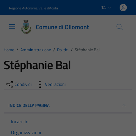
Vai ai contenuti
Vai al footer
ITA
Regione Autonoma Valle d'Aosta
Lingua attiva:
Comune di Ollomont
Home
/
Amministrazione
/
Politici
/
Stéphanie Bal
Stéphanie Bal
Condividi
Vedi azioni
INDICE DELLA PAGINA
Incarichi
Organizzazioni