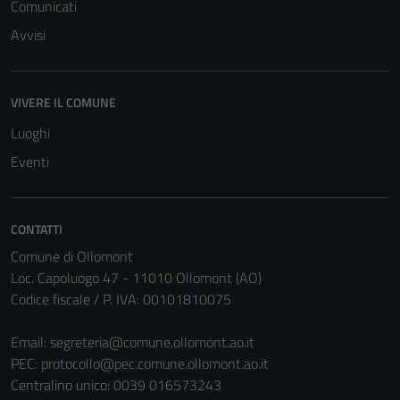
Comunicati
Avvisi
VIVERE IL COMUNE
Luoghi
Eventi
CONTATTI
Comune di Ollomont
Tecnici
Loc. Capoluogo 47 - 11010 Ollomont (AO)
Questi cookie
Codice fiscale / P. IVA: 00101810075
sono necessari
per il
Email:
segreteria@comune.ollomont.ao.it
funzionamento
PEC:
protocollo@pec.comune.ollomont.ao.it
del sito e non
Centralino unico: 0039 016573243
possono