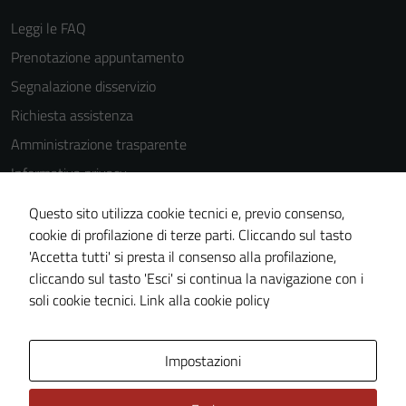
Leggi le FAQ
Prenotazione appuntamento
Segnalazione disservizio
Richiesta assistenza
Amministrazione trasparente
Informativa privacy
Cookie Policy
Questo sito utilizza cookie tecnici e, previo consenso,
Note legali
cookie di profilazione di terze parti. Cliccando sul tasto
'Accetta tutti' si presta il consenso alla profilazione,
Dichiarazione di accessibilità
cliccando sul tasto 'Esci' si continua la navigazione con i
Piano di miglioramento del sito
soli cookie tecnici.
Link alla cookie policy
Area Privata
Impostazioni