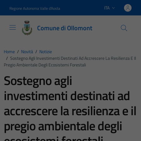
Vai ai contenuti
Vai al footer
ITA
Regione Autonoma Valle d'Aosta
Lingua attiva:
Comune di Ollomont
Home
/
Novità
/
Notizie
/
Sostegno Agli Investimenti Destinati Ad Accrescere La Resilienza E Il
Pregio Ambientale Degli Ecosistemi Forestali
Sostegno agli
investimenti destinati ad
accrescere la resilienza e il
pregio ambientale degli
ecosistemi forestali