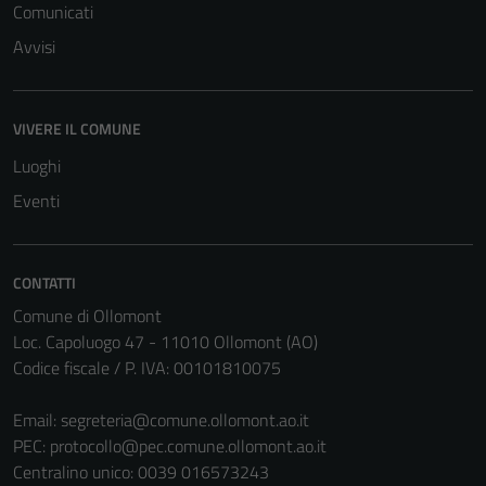
Comunicati
Avvisi
Tecnici
Questi cookie
VIVERE IL COMUNE
sono necessari
per il
Luoghi
funzionamento
Eventi
del sito e non
possono
essere
CONTATTI
disabilitati.
Comune di Ollomont
Questi cookie
Loc. Capoluogo 47 - 11010 Ollomont (AO)
non raccolgono
Codice fiscale / P. IVA: 00101810075
informazioni
personali.
Email:
segreteria@comune.ollomont.ao.it
PEC:
protocollo@pec.comune.ollomont.ao.it
Centralino unico: 0039 016573243