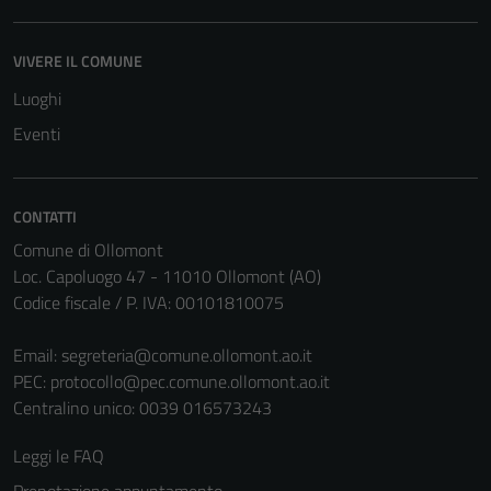
Tecnici
VIVERE IL COMUNE
Questi cookie
Luoghi
sono necessari
per il
Eventi
funzionamento
del sito e non
possono
CONTATTI
essere
Comune di Ollomont
disabilitati.
Loc. Capoluogo 47 - 11010 Ollomont (AO)
Questi cookie
Codice fiscale / P. IVA: 00101810075
non raccolgono
informazioni
Email:
segreteria@comune.ollomont.ao.it
personali.
PEC:
protocollo@pec.comune.ollomont.ao.it
Centralino unico: 0039 016573243
Leggi le FAQ
Prenotazione appuntamento