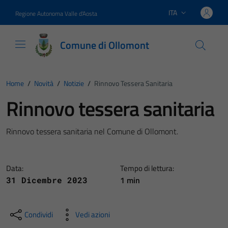
Vai ai contenuti
Vai al footer
ITA
Regione Autonoma Valle d'Aosta
Lingua attiva:
Comune di Ollomont
Home
/
Novità
/
Notizie
/
Rinnovo Tessera Sanitaria
Rinnovo tessera sanitaria
Rinnovo tessera sanitaria nel Comune di Ollomont.
Data:
Tempo di lettura:
1 min
31 Dicembre 2023
Condividi
Vedi azioni