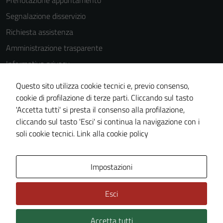
Segnalazione disservizio
Richiesta assistenza
Amministrazione trasparente
Informativa privacy
Cookie Policy
Questo sito utilizza cookie tecnici e, previo consenso,
Note legali
cookie di profilazione di terze parti. Cliccando sul tasto
'Accetta tutti' si presta il consenso alla profilazione,
Dichiarazione di accessibilità
cliccando sul tasto 'Esci' si continua la navigazione con i
Piano di miglioramento del sito
soli cookie tecnici.
Link alla cookie policy
Area Privata
Impostazioni
Esci
Accetta tutti
Credits: ©
Technical Design s.r.l.