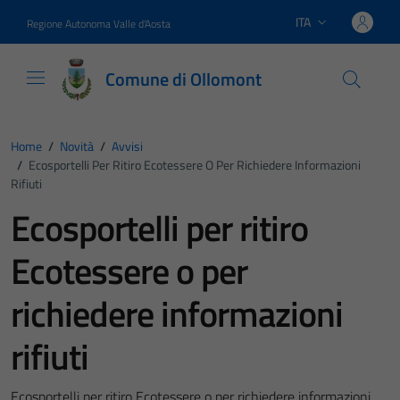
Vai ai contenuti
Vai al footer
ITA
Regione Autonoma Valle d'Aosta
Lingua attiva:
Comune di Ollomont
Home
/
Novità
/
Avvisi
/
Ecosportelli Per Ritiro Ecotessere O Per Richiedere Informazioni
Rifiuti
Ecosportelli per ritiro
Ecotessere o per
richiedere informazioni
rifiuti
Ecosportelli per ritiro Ecotessere o per richiedere informazioni