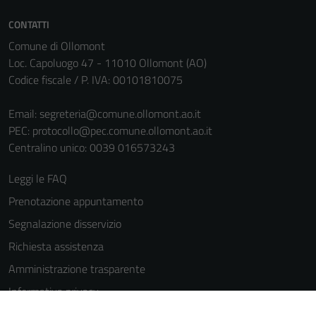
sono necessari
per il
CONTATTI
funzionamento
Comune di Ollomont
del sito e non
Loc. Capoluogo 47 - 11010 Ollomont (AO)
possono
Codice fiscale / P. IVA: 00101810075
essere
disabilitati.
Email:
segreteria@comune.ollomont.ao.it
Questi cookie
PEC:
protocollo@pec.comune.ollomont.ao.it
non raccolgono
Centralino unico: 0039 016573243
informazioni
personali.
Leggi le FAQ
Prenotazione appuntamento
Segnalazione disservizio
Richiesta assistenza
Amministrazione trasparente
Informativa privacy
Cookie Policy