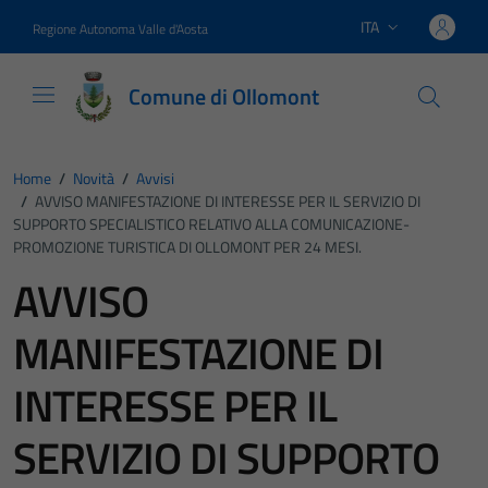
Vai ai contenuti
Vai al footer
ITA
Regione Autonoma Valle d'Aosta
Lingua attiva:
Comune di Ollomont
Home
/
Novità
/
Avvisi
/
AVVISO MANIFESTAZIONE DI INTERESSE PER IL SERVIZIO DI
SUPPORTO SPECIALISTICO RELATIVO ALLA COMUNICAZIONE-
PROMOZIONE TURISTICA DI OLLOMONT PER 24 MESI.
AVVISO
MANIFESTAZIONE DI
INTERESSE PER IL
SERVIZIO DI SUPPORTO