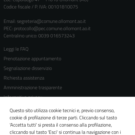
Codice fiscale / P. IVA: 00101810075
Email:
segreteria@comune.ollomont.ao.it
PEC:
protocollo@pec.comune.ollomont.ao.it
Centralino unico: 0039 016573243
Leggi le FAQ
Prenotazione appuntamento
Segnalazione disservizio
Richiesta assistenza
Amministrazione trasparente
Informativa privacy
Cookie Policy
Questo sito utilizza cookie tecnici e, previo consenso,
Note legali
cookie di profilazione di terze parti. Cliccando sul tasto
'Accetta tutti' si presta il consenso alla profilazione,
Dichiarazione di accessibilità
cliccando sul tasto 'Esci' si continua la navigazione con i