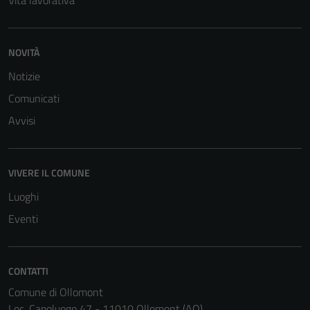
Vita lavorativa
NOVITÀ
Notizie
Tecnici
Comunicati
Questi cookie
Avvisi
sono necessari
per il
funzionamento
VIVERE IL COMUNE
del sito e non
Luoghi
possono
essere
Eventi
disabilitati.
Questi cookie
non raccolgono
CONTATTI
informazioni
Comune di Ollomont
personali.
Loc. Capoluogo 47 - 11010 Ollomont (AO)