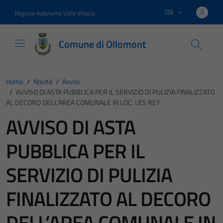
Vai ai contenuti
Vai al footer
ITA
Regione Autonoma Valle d'Aosta
Lingua attiva:
Comune di Ollomont
Home
/
Novità
/
Avvisi
/
AVVISO DI ASTA PUBBLICA PER IL SERVIZIO DI PULIZIA FINALIZZATO
AL DECORO DELL’AREA COMUNALE IN LOC. LES REY
AVVISO DI ASTA
PUBBLICA PER IL
SERVIZIO DI PULIZIA
FINALIZZATO AL DECORO
DELL’AREA COMUNALE IN