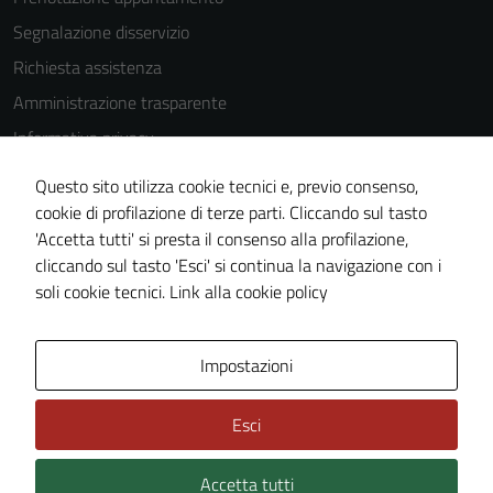
Segnalazione disservizio
Richiesta assistenza
Amministrazione trasparente
Informativa privacy
Cookie Policy
Questo sito utilizza cookie tecnici e, previo consenso,
Note legali
cookie di profilazione di terze parti. Cliccando sul tasto
'Accetta tutti' si presta il consenso alla profilazione,
Dichiarazione di accessibilità
cliccando sul tasto 'Esci' si continua la navigazione con i
Piano di miglioramento del sito
soli cookie tecnici.
Link alla cookie policy
Area Privata
Impostazioni
Esci
Accetta tutti
Credits: ©
Technical Design s.r.l.