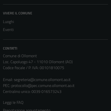
Tecnici
VIVERE IL COMUNE
Questi cookie
Luoghi
sono necessari
per il
Eventi
funzionamento
del sito e non
possono
CONTATTI
essere
Comune di Ollomont
disabilitati.
Loc. Capoluogo 47 - 11010 Ollomont (AO)
Questi cookie
Codice fiscale / P. IVA: 00101810075
non raccolgono
informazioni
Email:
segreteria@comune.ollomont.ao.it
personali.
PEC:
protocollo@pec.comune.ollomont.ao.it
Centralino unico: 0039 016573243
Leggi le FAQ
Prenotazione appuntamento