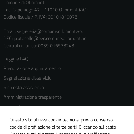
per il
Comune di Ollomont
funzionamento
Loc. Capoluogo 47 - 11010 Ollomont (AO)
del sito e non
Codice fiscale / P. IVA: 00101810075
possono
essere
Email:
segreteria@comune.ollomont.ao.it
disabilitati.
PEC:
protocollo@pec.comune.ollomont.ao.it
Questi cookie
Centralino unico: 0039 016573243
non raccolgono
Leggi le FAQ
informazioni
personali.
Prenotazione appuntamento
Segnalazione disservizio
Richiesta assistenza
Amministrazione trasparente
Informativa privacy
Cookie Policy
Questo sito utilizza cookie tecnici e, previo consenso,
Note legali
cookie di profilazione di terze parti. Cliccando sul tasto