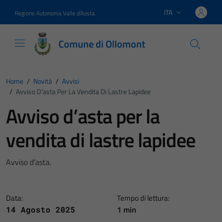
Vai ai contenuti
Vai al footer
ITA
Regione Autonoma Valle d'Aosta
Lingua attiva:
Comune di Ollomont
Home
/
Novità
/
Avvisi
/
Avviso D’asta Per La Vendita Di Lastre Lapidee
Avviso d’asta per la
vendita di lastre lapidee
Avviso d’asta.
Data:
Tempo di lettura:
1 min
14 Agosto 2025