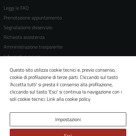
Leggi le FAQ
Prenotazione appuntamento
Segnalazione disservizio
Richiesta assistenza
Amministrazione trasparente
Informativa privacy
Cookie Policy
Questo sito utilizza cookie tecnici e, previo consenso,
Note legali
cookie di profilazione di terze parti. Cliccando sul tasto
'Accetta tutti' si presta il consenso alla profilazione,
Dichiarazione di accessibilità
cliccando sul tasto 'Esci' si continua la navigazione con i
Piano di miglioramento del sito
soli cookie tecnici.
Link alla cookie policy
Area Privata
Impostazioni
Esci