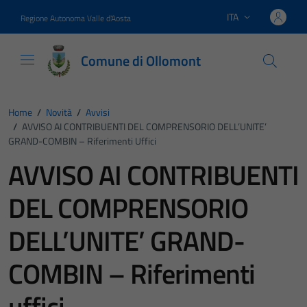
Vai ai contenuti
Vai al footer
ITA
Regione Autonoma Valle d'Aosta
Lingua attiva:
Comune di Ollomont
Home
/
Novità
/
Avvisi
/
AVVISO AI CONTRIBUENTI DEL COMPRENSORIO DELL’UNITE’
GRAND-COMBIN – Riferimenti Uffici
AVVISO AI CONTRIBUENTI
DEL COMPRENSORIO
DELL’UNITE’ GRAND-
COMBIN – Riferimenti
uffici