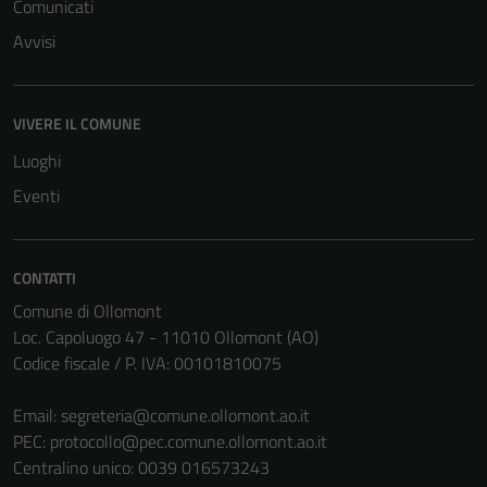
Comunicati
Avvisi
Tecnici
Questi cookie
VIVERE IL COMUNE
sono necessari
per il
Luoghi
funzionamento
Eventi
del sito e non
possono
essere
CONTATTI
disabilitati.
Comune di Ollomont
Questi cookie
Loc. Capoluogo 47 - 11010 Ollomont (AO)
non raccolgono
Codice fiscale / P. IVA: 00101810075
informazioni
personali.
Email:
segreteria@comune.ollomont.ao.it
PEC:
protocollo@pec.comune.ollomont.ao.it
Centralino unico: 0039 016573243