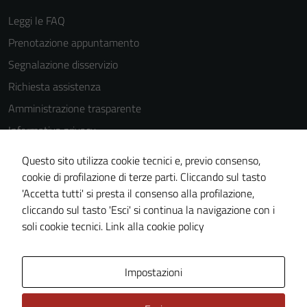
Leggi le FAQ
Prenotazione appuntamento
Tecnici
Segnalazione disservizio
Questi cookie
sono necessari
Richiesta assistenza
per il
Amministrazione trasparente
funzionamento
Informativa privacy
del sito e non
possono
Cookie Policy
Questo sito utilizza cookie tecnici e, previo consenso,
essere
Note legali
cookie di profilazione di terze parti. Cliccando sul tasto
disabilitati.
'Accetta tutti' si presta il consenso alla profilazione,
Dichiarazione di accessibilità
Questi cookie
cliccando sul tasto 'Esci' si continua la navigazione con i
non raccolgono
Piano di miglioramento del sito
soli cookie tecnici.
Link alla cookie policy
informazioni
personali.
Area Privata
Impostazioni