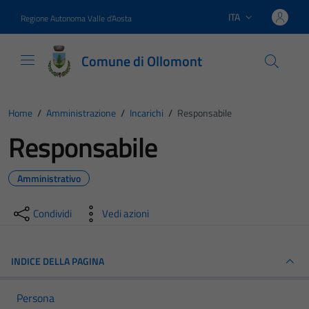
Vai ai contenuti
Vai al footer
ITA
Regione Autonoma Valle d'Aosta
Lingua attiva:
Comune di Ollomont
Home
/
Amministrazione
/
Incarichi
/
Responsabile
Responsabile
Amministrativo
Condividi
Vedi azioni
INDICE DELLA PAGINA
Persona