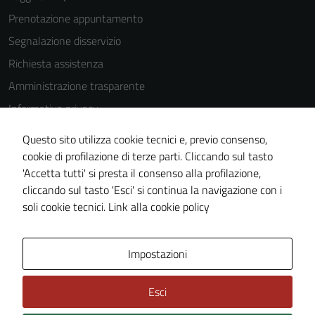
Prenotazione appuntamento
Tecnici
Segnalazione disservizio
Questi cookie
Richiesta assistenza
sono necessari
Amministrazione trasparente
per il
funzionamento
Informativa privacy
del sito e non
Cookie Policy
Questo sito utilizza cookie tecnici e, previo consenso,
possono
Note legali
cookie di profilazione di terze parti. Cliccando sul tasto
essere
'Accetta tutti' si presta il consenso alla profilazione,
disabilitati.
Dichiarazione di accessibilità
cliccando sul tasto 'Esci' si continua la navigazione con i
Questi cookie
Piano di miglioramento del sito
soli cookie tecnici.
Link alla cookie policy
non raccolgono
informazioni
personali.
Area Privata
Impostazioni
Esci