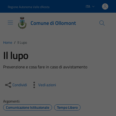
Vai ai contenuti
Vai al footer
ITA
Regione Autonoma Valle d'Aosta
Lingua attiva:
Comune di Ollomont
Home
/
Il Lupo
Il lupo
Prevenzione e cosa fare in caso di avvistamento
Condividi
Vedi azioni
Argomenti:
Comunicazione Istituzionale
Tempo Libero