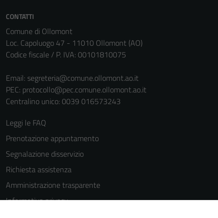
CONTATTI
Comune di Ollomont
Loc. Capoluogo 47 - 11010 Ollomont (AO)
Codice fiscale / P. IVA: 00101810075
Email:
segreteria@comune.ollomont.ao.it
PEC:
protocollo@pec.comune.ollomont.ao.it
Centralino unico: 0039 016573243
Leggi le FAQ
Prenotazione appuntamento
Segnalazione disservizio
Richiesta assistenza
Amministrazione trasparente
Informativa privacy
Cookie Policy