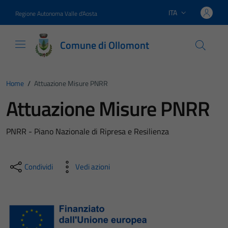
Vai ai contenuti
Vai al footer
ITA
Regione Autonoma Valle d'Aosta
Lingua attiva:
Comune di Ollomont
Home
/
Attuazione Misure PNRR
Attuazione Misure PNRR
PNRR - Piano Nazionale di Ripresa e Resilienza
Condividi
Vedi azioni