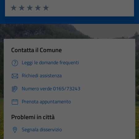
Valuta 1 stelle su 5
Valuta 2 stelle su 5
Valuta 3 stelle su 5
Valuta 4 stelle su 5
Valuta 5 stelle su 5
Contatta il Comune
Tecnici
Leggi le domande frequenti
Questi cookie
sono necessari
Richiedi assistenza
per il
funzionamento
Numero verde 0165/73243
del sito e non
Prenota appuntamento
possono
essere
Problemi in città
disabilitati.
Questi cookie
Segnala disservizio
non raccolgono