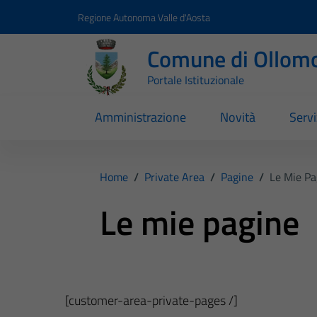
Vai ai contenuti
Vai al footer
Regione Autonoma Valle d'Aosta
Comune di Ollom
Portale Istituzionale
Amministrazione
Novità
Servi
Home
/
Private Area
/
Pagine
/
Le Mie Pa
Le mie pagine
[customer-area-private-pages /]