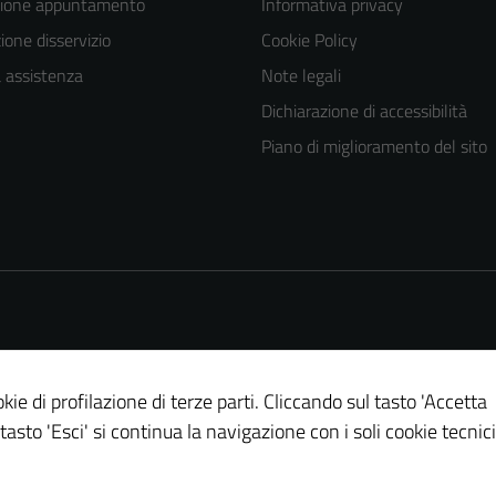
zione appuntamento
Informativa privacy
one disservizio
Cookie Policy
a assistenza
Note legali
Dichiarazione di accessibilità
Piano di miglioramento del sito
kie di profilazione di terze parti. Cliccando sul tasto 'Accetta
 tasto 'Esci' si continua la navigazione con i soli cookie tecnici