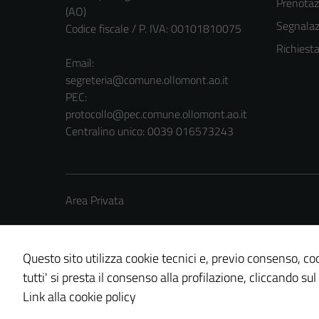
Prenota
(AO)
Segnalazi
Codice fiscale / P. IVA: 00101810075
Richiest
Email:
segreteria@comune.ollomont.ao.it
PEC:
protocollo@pec.comune.ollomont.ao.it
Centralino unico: 0039 016573243
Area Privata
Questo sito utilizza cookie tecnici e, previo consenso, coo
tutti' si presta il consenso alla profilazione, cliccando sul
Credits: ©
Technical Design s.r.l.
Link alla cookie policy