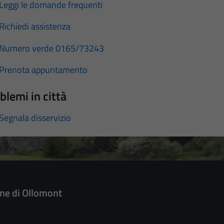
Leggi le domande frequenti
Richiedi assistenza
Numero verde 0165/73243
Prenota appuntamento
blemi in città
Segnala disservizio
e di Ollomont