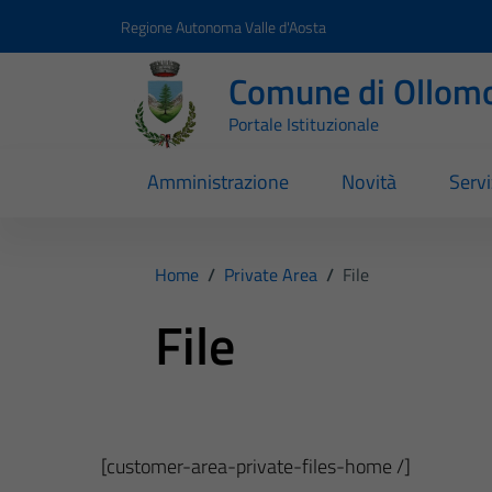
Vai ai contenuti
Vai al footer
Regione Autonoma Valle d'Aosta
Comune di Ollom
Portale Istituzionale
Amministrazione
Novità
Servi
Home
/
Private Area
/
File
File
[customer-area-private-files-home /]