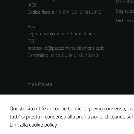
Prenota
(AO)
Segnalazi
Codice fiscale / P. IVA: 00101810075
Richiest
Email:
segreteria@comune.ollomont.ao.it
PEC:
protocollo@pec.comune.ollomont.ao.it
Centralino unico: 0039 016573243
Area Privata
Questo sito utilizza cookie tecnici e, previo consenso, coo
tutti' si presta il consenso alla profilazione, cliccando sul
Credits: ©
Technical Design s.r.l.
Link alla cookie policy