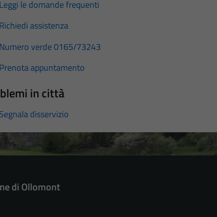
Leggi le domande frequenti
Richiedi assistenza
Numero verde 0165/73243
Prenota appuntamento
blemi in città
Segnala disservizio
e di Ollomont