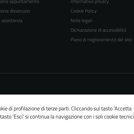
zione appuntamento
Informativa privacy
one disservizio
Cookie Policy
a assistenza
Note legali
Dichiarazione di accessibilità
Piano di miglioramento del sito
kie di profilazione di terze parti. Cliccando sul tasto 'Accetta
 tasto 'Esci' si continua la navigazione con i soli cookie tecnici