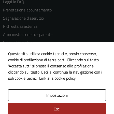
Leggi le FAQ
Prenotazione appuntamento
Tecnici
Segnalazione disservizio
Questi cookie
Richiesta assistenza
sono necessari
Amministrazione trasparente
per il
funzionamento
Informativa privacy
del sito e non
Cookie Policy
possono
Questo sito utilizza cookie tecnici e, previo consenso,
Note legali
essere
cookie di profilazione di terze parti. Cliccando sul tasto
disabilitati.
'Accetta tutti' si presta il consenso alla profilazione,
Dichiarazione di accessibilità
Questi cookie
cliccando sul tasto 'Esci' si continua la navigazione con i
Piano di miglioramento del sito
non raccolgono
soli cookie tecnici.
Link alla cookie policy
informazioni
personali.
Area Privata
Impostazioni
Esci