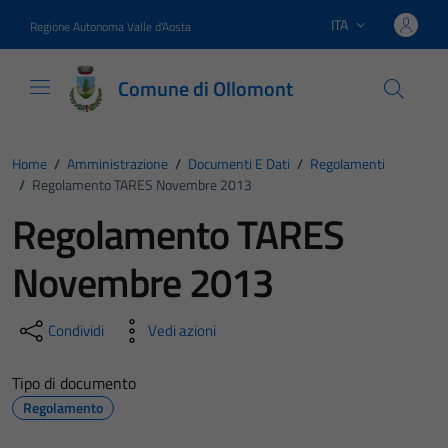
Vai ai contenuti
Vai al footer
ITA
Regione Autonoma Valle d'Aosta
Lingua attiva:
Comune di Ollomont
Home
/
Amministrazione
/
Documenti E Dati
/
Regolamenti
/
Regolamento TARES Novembre 2013
Regolamento TARES
Novembre 2013
Condividi
Vedi azioni
Tipo di documento
Regolamento