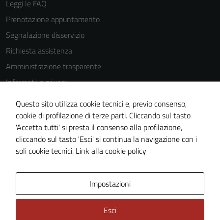
Leggi le FAQ
Prenotazione appuntamento
Tecnici
Segnalazione disservizio
Questi cookie
Richiesta assistenza
sono necessari
Amministrazione trasparente
per il
funzionamento
Informativa privacy
del sito e non
Cookie Policy
possono
Questo sito utilizza cookie tecnici e, previo consenso,
Note legali
essere
cookie di profilazione di terze parti. Cliccando sul tasto
disabilitati.
'Accetta tutti' si presta il consenso alla profilazione,
Dichiarazione di accessibilità
Questi cookie
cliccando sul tasto 'Esci' si continua la navigazione con i
Piano di miglioramento del sito
non raccolgono
soli cookie tecnici.
Link alla cookie policy
informazioni
personali.
Area Privata
Impostazioni
Esci