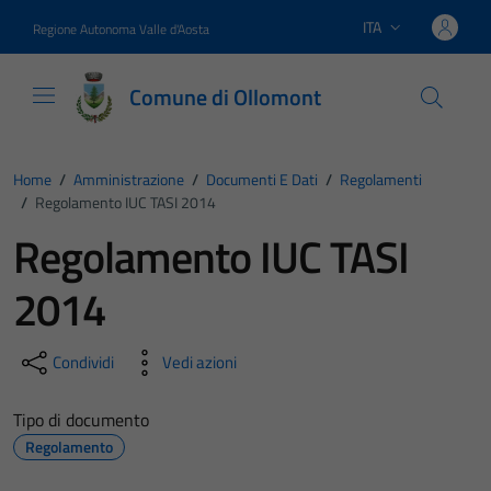
Vai ai contenuti
Vai al footer
ITA
Regione Autonoma Valle d'Aosta
Lingua attiva:
Comune di Ollomont
Home
/
Amministrazione
/
Documenti E Dati
/
Regolamenti
/
Regolamento IUC TASI 2014
Regolamento IUC TASI
2014
Condividi
Vedi azioni
Tipo di documento
Regolamento