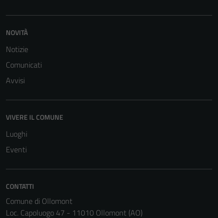
funzionamento
del sito e non
possono
NOVITÀ
essere
Notizie
disabilitati.
Questi cookie
Comunicati
non raccolgono
Avvisi
informazioni
personali.
VIVERE IL COMUNE
Luoghi
Eventi
CONTATTI
Comune di Ollomont
Loc. Capoluogo 47 - 11010 Ollomont (AO)