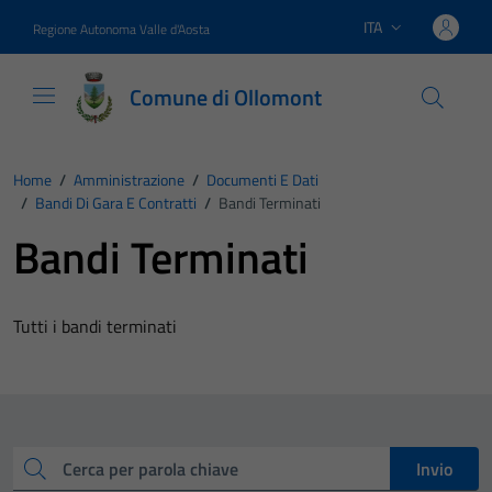
Vai ai contenuti
Vai al footer
ITA
Regione Autonoma Valle d'Aosta
Lingua attiva:
Comune di Ollomont
Home
/
Amministrazione
/
Documenti E Dati
/
Bandi Di Gara E Contratti
/
Bandi Terminati
Bandi Terminati
Tutti i bandi terminati
Cerca
Invio