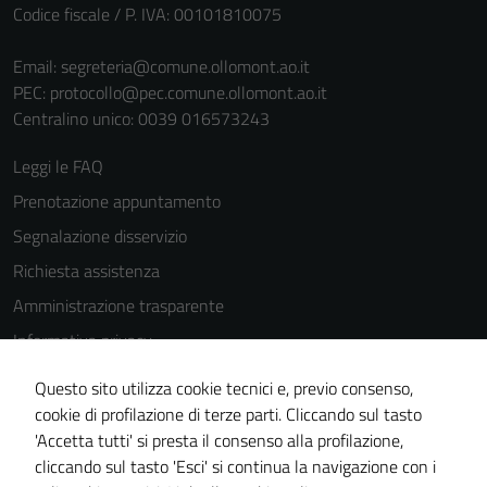
Codice fiscale / P. IVA: 00101810075
Email:
segreteria@comune.ollomont.ao.it
PEC:
protocollo@pec.comune.ollomont.ao.it
Centralino unico: 0039 016573243
Leggi le FAQ
Prenotazione appuntamento
Segnalazione disservizio
Richiesta assistenza
Amministrazione trasparente
Informativa privacy
Cookie Policy
Questo sito utilizza cookie tecnici e, previo consenso,
Note legali
cookie di profilazione di terze parti. Cliccando sul tasto
'Accetta tutti' si presta il consenso alla profilazione,
Dichiarazione di accessibilità
cliccando sul tasto 'Esci' si continua la navigazione con i
Piano di miglioramento del sito