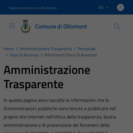
Vai ai contenuti
Vai al footer
ITA
Regione Autonoma Valle d'Aosta
Lingua attiva:
Comune di Ollomont
Home
/
Amministrazione Trasparente
/
Personale
/
Tassi Di Assenza
/
Riferimenti (Tassi Di Assenza)
Amministrazione
Trasparente
In questa pagina sono raccolte le informazioni che le
Amministrazioni pubbliche sono tenute a pubblicare nel
proprio sito internet nell’ottica della trasparenza, buona
amministrazione e di prevenzione dei fenomeni della