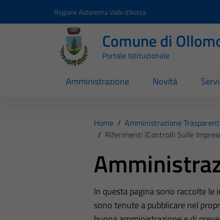
Vai ai contenuti
Vai al footer
Regione Autonoma Valle d'Aosta
Comune di Ollom
Portale Istituzionale
Amministrazione
Novità
Servi
Home
/
Amministrazione Trasparent
/
Riferimenti (Controlli Sulle Impres
Amministraz
In questa pagina sono raccolte le
sono tenute a pubblicare nel propri
buona amministrazione e di preve