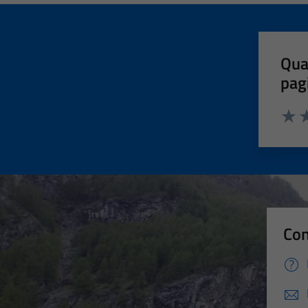
Qua
pag
Valut
Va
Con