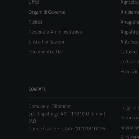
Uffici
Agricoltu
Organi di Governo
Ambient
Politici
Anagrafe 
Personale Amministrativo
Appalti p
Enti e Fondazioni
Autorizza
Documenti e Dati
Catasto,
Cultura 
Educazio
CONTATTI
Comune di Ollomont
Leggi le
Loc. Capoluogo 47 - 11010 Ollomont
Prenota
(AO)
Segnalazi
Codice fiscale / P. IVA: 00101810075
Richiest