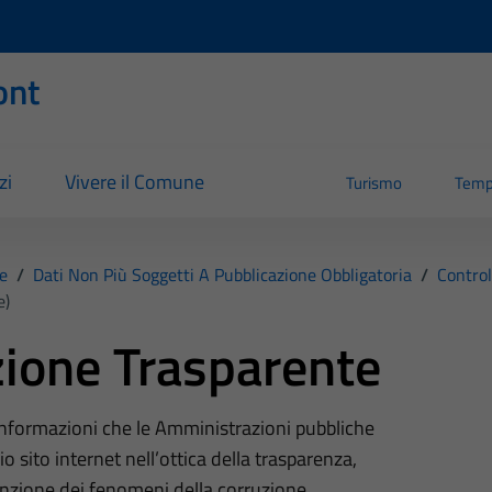
ont
zi
Vivere il Comune
Turismo
Temp
e
/
Dati Non Più Soggetti A Pubblicazione Obbligatoria
/
Control
e)
ione Trasparente
 informazioni che le Amministrazioni pubbliche
o sito internet nell’ottica della trasparenza,
nzione dei fenomeni della corruzione