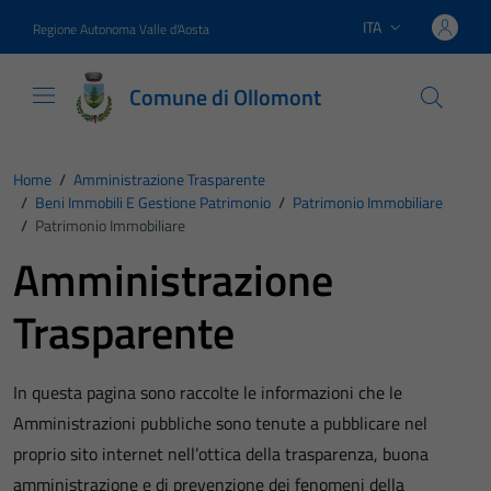
Vai ai contenuti
Vai al footer
ITA
Regione Autonoma Valle d'Aosta
Lingua attiva:
Comune di Ollomont
Home
/
Amministrazione Trasparente
/
Beni Immobili E Gestione Patrimonio
/
Patrimonio Immobiliare
/
Patrimonio Immobiliare
Amministrazione
Trasparente
In questa pagina sono raccolte le informazioni che le
Amministrazioni pubbliche sono tenute a pubblicare nel
proprio sito internet nell’ottica della trasparenza, buona
amministrazione e di prevenzione dei fenomeni della