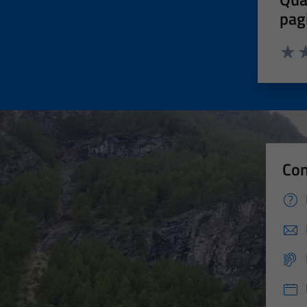
pag
Valut
Va
Con