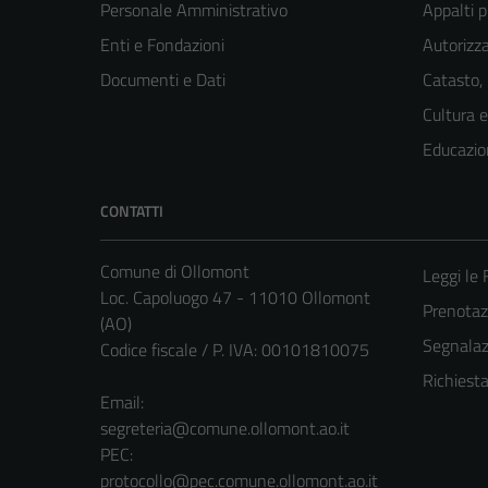
Personale Amministrativo
Appalti p
Enti e Fondazioni
Autorizza
Documenti e Dati
Catasto,
Cultura 
Educazio
CONTATTI
Comune di Ollomont
Leggi le
Loc. Capoluogo 47 - 11010 Ollomont
Prenota
(AO)
Segnalazi
Codice fiscale / P. IVA: 00101810075
Richiest
Email:
segreteria@comune.ollomont.ao.it
PEC:
protocollo@pec.comune.ollomont.ao.it