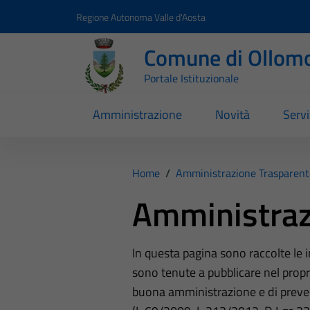
Vai ai contenuti
Vai al footer
Regione Autonoma Valle d'Aosta
Comune di Ollom
Portale Istituzionale
Amministrazione
Novità
Servi
Home
/
Amministrazione Trasparent
Amministraz
In questa pagina sono raccolte le
sono tenute a pubblicare nel propri
buona amministrazione e di preve