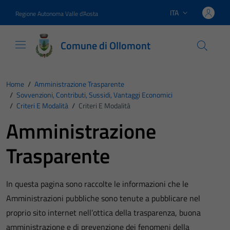
Vai ai contenuti
Vai al footer
ITA
Regione Autonoma Valle d'Aosta
Lingua attiva:
Comune di Ollomont
Home
/
Amministrazione Trasparente
/
Sovvenzioni, Contributi, Sussidi, Vantaggi Economici
/
Criteri E Modalità
/
Criteri E Modalità
Amministrazione
Trasparente
In questa pagina sono raccolte le informazioni che le
Amministrazioni pubbliche sono tenute a pubblicare nel
proprio sito internet nell’ottica della trasparenza, buona
amministrazione e di prevenzione dei fenomeni della