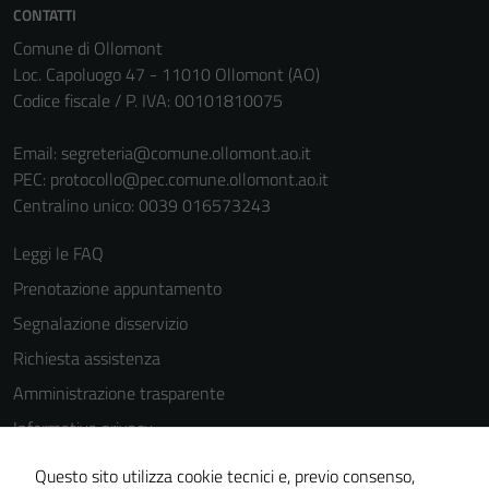
CONTATTI
Comune di Ollomont
Loc. Capoluogo 47 - 11010 Ollomont (AO)
Codice fiscale / P. IVA: 00101810075
Email:
segreteria@comune.ollomont.ao.it
PEC:
protocollo@pec.comune.ollomont.ao.it
Centralino unico: 0039 016573243
Leggi le FAQ
Prenotazione appuntamento
Segnalazione disservizio
Richiesta assistenza
Amministrazione trasparente
Informativa privacy
Tecnici
Cookie Policy
Questi cookie
Questo sito utilizza cookie tecnici e, previo consenso,
sono necessari