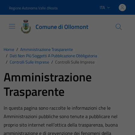
Vai ai contenuti
Vai al footer
ITA
Regione Autonoma Valle d'Aosta
Lingua attiva:
Comune di Ollomont
Home
/
Amministrazione Trasparente
/
Dati Non Più Soggetti A Pubblicazione Obbligatoria
/
Controlli Sulle Imprese
/
Controlli Sulle Imprese
Amministrazione
Trasparente
In questa pagina sono raccolte le informazioni che le
Amministrazioni pubbliche sono tenute a pubblicare nel
proprio sito internet nell’ottica della trasparenza, buona
amministrazione e di prevenzione dei fenomeni della