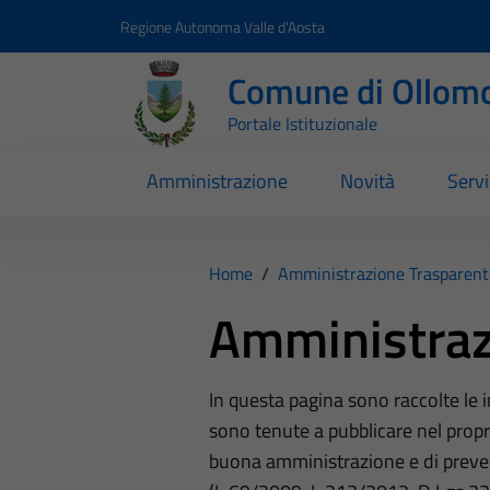
Vai ai contenuti
Vai al footer
Regione Autonoma Valle d'Aosta
Comune di Ollom
Portale Istituzionale
Amministrazione
Novità
Servi
Home
/
Amministrazione Trasparent
Amministraz
In questa pagina sono raccolte le
sono tenute a pubblicare nel propri
buona amministrazione e di preve