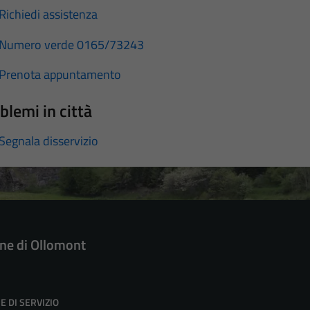
Richiedi assistenza
Numero verde 0165/73243
Prenota appuntamento
blemi in città
Segnala disservizio
e di Ollomont
E DI SERVIZIO