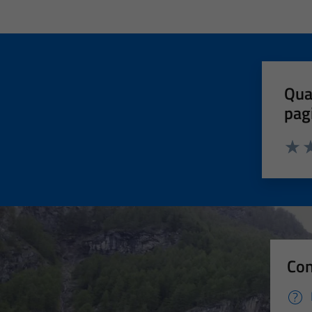
Qua
pag
Valut
Va
Con