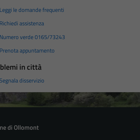
Leggi le domande frequenti
Richiedi assistenza
Numero verde 0165/73243
Prenota appuntamento
blemi in città
Segnala disservizio
e di Ollomont