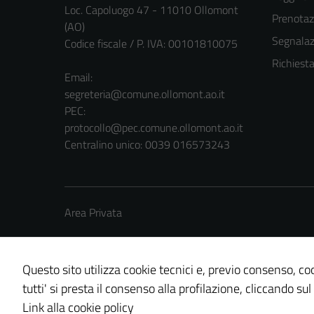
Loc. Capoluogo 47 - 11010 Ollomont
Prenota
(AO)
Segnalazi
Codice fiscale / P. IVA: 00101810075
Richiest
Email:
segreteria@comune.ollomont.ao.it
PEC:
protocollo@pec.comune.ollomont.ao.it
Centralino unico: 0039 016573243
Area Privata
Questo sito utilizza cookie tecnici e, previo consenso, coo
tutti' si presta il consenso alla profilazione, cliccando sul
Credits: ©
Technical Design s.r.l.
Link alla cookie policy