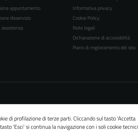
zione appuntamento
Informativa privacy
one disservizio
Cookie Policy
a assistenza
Note legali
Dichiarazione di accessibilità
Piano di miglioramento del sito
kie di profilazione di terze parti. Cliccando sul tasto 'Accetta
 tasto 'Esci' si continua la navigazione con i soli cookie tecnici