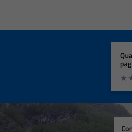
Qua
pag
Valut
Va
Con