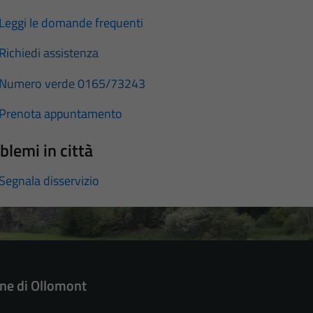
Leggi le domande frequenti
Richiedi assistenza
Numero verde 0165/73243
Prenota appuntamento
blemi in città
Segnala disservizio
e di Ollomont