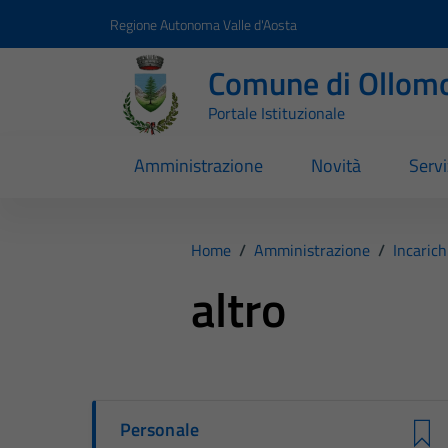
Vai ai contenuti
Vai al footer
Regione Autonoma Valle d'Aosta
Comune di Ollom
Portale Istituzionale
Amministrazione
Novità
Servi
Home
/
Amministrazione
/
Incarich
altro
Personale