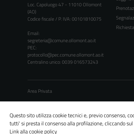
Loc. Capoluogo 47 - 11010 Ollomont
Prenota
(AO)
Segnalazi
Codice fiscale / P. IVA: 00101810075
Richiest
Email:
segreteria@comune.ollomont.ao.it
PEC:
protocollo@pec.comune.ollomont.ao.it
Centralino unico: 0039 016573243
Area Privata
Questo sito utilizza cookie tecnici e, previo consenso, coo
tutti' si presta il consenso alla profilazione, cliccando sul
Credits: ©
Technical Design s.r.l.
Link alla cookie policy