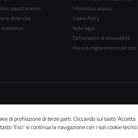
zione appuntamento
Informativa privacy
one disservizio
Cookie Policy
a assistenza
Note legali
Dichiarazione di accessibilità
Piano di miglioramento del sito
kie di profilazione di terze parti. Cliccando sul tasto 'Accetta
 tasto 'Esci' si continua la navigazione con i soli cookie tecnici