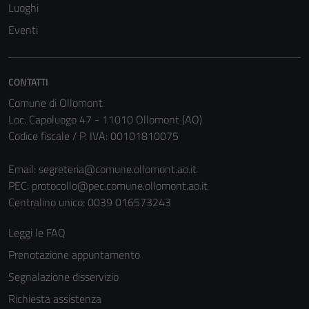
Luoghi
Eventi
CONTATTI
Comune di Ollomont
Loc. Capoluogo 47 - 11010 Ollomont (AO)
Codice fiscale / P. IVA: 00101810075
Tecnici
Email:
segreteria@comune.ollomont.ao.it
Questi cookie
PEC:
protocollo@pec.comune.ollomont.ao.it
sono necessari
Centralino unico: 0039 016573243
per il
funzionamento
Leggi le FAQ
del sito e non
Prenotazione appuntamento
possono
essere
Segnalazione disservizio
disabilitati.
Richiesta assistenza
Questi cookie