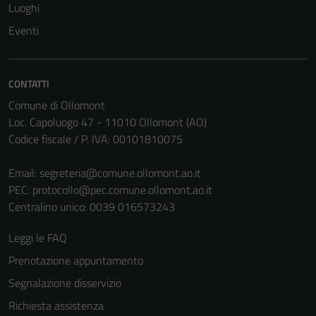
Luoghi
Eventi
CONTATTI
Comune di Ollomont
Loc. Capoluogo 47 - 11010 Ollomont (AO)
Codice fiscale / P. IVA: 00101810075
Tecnici
Email:
segreteria@comune.ollomont.ao.it
Questi cookie
PEC:
protocollo@pec.comune.ollomont.ao.it
sono necessari
Centralino unico: 0039 016573243
per il
funzionamento
Leggi le FAQ
del sito e non
Prenotazione appuntamento
possono
essere
Segnalazione disservizio
disabilitati.
Richiesta assistenza
Questi cookie