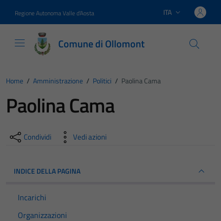
Vai ai contenuti
Vai al footer
ITA
Regione Autonoma Valle d'Aosta
Lingua attiva:
Comune di Ollomont
Home
/
Amministrazione
/
Politici
/
Paolina Cama
Paolina Cama
Condividi
Vedi azioni
INDICE DELLA PAGINA
Incarichi
Organizzazioni